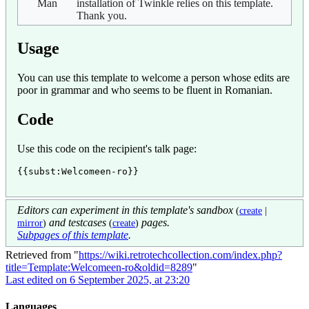
installation of Twinkle relies on this template.
Thank you.
Usage
You can use this template to welcome a person whose edits are
poor in grammar and who seems to be fluent in Romanian.
Code
Use this code on the recipient's talk page:
{{subst:Welcomeen-ro}}
Editors can experiment in this template's sandbox
(
create
|
and testcases
pages.
mirror
)
(
create
)
Subpages of this template
.
Retrieved from "
https://wiki.retrotechcollection.com/index.php?
title=Template:Welcomeen-ro&oldid=8289
"
Last edited on 6 September 2025, at 23:20
Languages