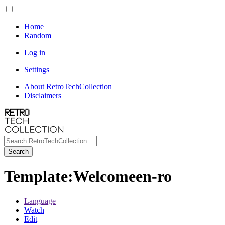
Home
Random
Log in
Settings
About RetroTechCollection
Disclaimers
Search
Template
:
Welcomeen-ro
Language
Watch
Edit