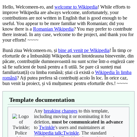
Hello, Welcomeen-ro, and
welcome to Wikipedia
! While efforts to
improve Wikipedia are always welcome, unfortunately, your
contributions are not written in English that is good enough to be
useful. You appear to be more familiar with Romanian; did you
know there is a
Romanian Wikipedia
? You may prefer to contribute
there instead. In any case, welcome to the project, and thank you for
your efforts! ~~~~
Bună ziua Welcomeen-ro, și
bine ați venit pe Wikipedia
! În timp ce
eforturile de a îmbunătăți Wikipedia sunt întotdeauna binevenite, din
păcate, contribuțiile dumneavoastră nu sunt scrise într-o engleză care
să fie suficient de bună pentru a fi utilă. Se pare că sunteți mai
familiarizat(ă) cu limba română; știai că există o
Wikipedia în limba
română
? Ați putea prefera să contribuiți acolo în loc. În orice caz,
bun venit la proiect, și vă mulțumesc pentru eforturile dvs.! ~~~~
Template documentation
Any
breaking changes
to this template,
including moving it or nominating it for
deletion,
must be communicated in advance
to
Twinkle
's users and maintainers at
Wikipedia talk:Twinkle
. The standard